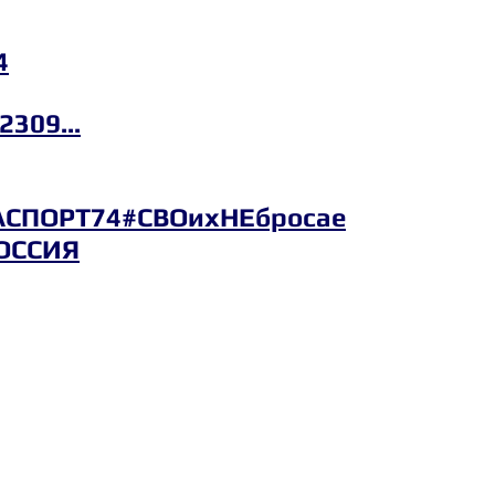
4
32309
...
СПОРТ74
#СВОихНЕбросае
ОССИЯ