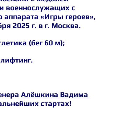
и военнослужащих с 
 аппарата «Игры героев», 
я 2025 г. в г. Москва.
летика (бег 60 м);
рлифтинг.
енера 
Алёшкина Вадима 
альнейших стартах!