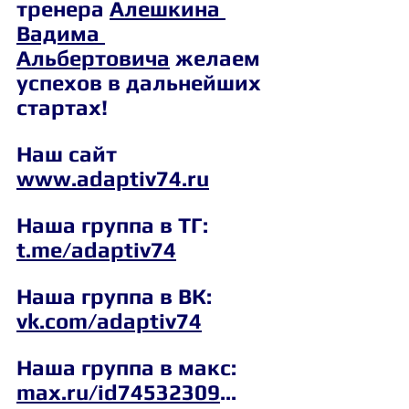
тренера 
Алешкина 
Вадима 
Альбертовича
 желаем 
успехов в дальнейших 
стартах!
Наш сайт 
www.adaptiv74.ru
Наша группа в ТГ: 
t.me/adaptiv74
Наша группа в ВК: 
vk.com/adaptiv74
Наша группа в макс: 
max.ru/id74532309
...